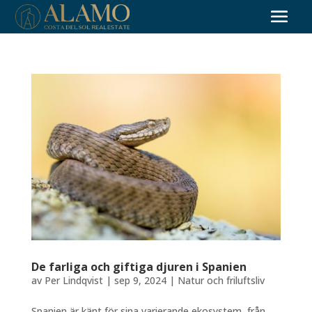
De farliga och giftiga djuren i Spanien
av
Per Lindqvist
|
sep 9, 2024
|
Natur och friluftsliv
Spanien är känt för sina varierande ekosystem, från