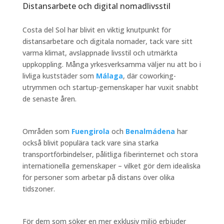
Distansarbete och digital nomadlivsstil
Costa del Sol har blivit en viktig knutpunkt för
distansarbetare och digitala nomader, tack vare sitt
varma klimat, avslappnade livsstil och utmärkta
uppkoppling. Många yrkesverksamma väljer nu att bo i
livliga kuststäder som
Málaga
, där coworking-
utrymmen och startup-gemenskaper har vuxit snabbt
de senaste åren.
Områden som
Fuengirola
och
Benalmádena
har
också blivit populära tack vare sina starka
transportförbindelser, pålitliga fiberinternet och stora
internationella gemenskaper – vilket gör dem idealiska
för personer som arbetar på distans över olika
tidszoner.
För dem som söker en mer exklusiv miljö erbjuder