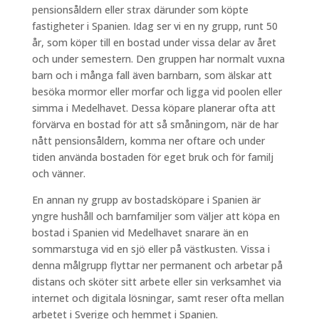
pensionsåldern eller strax därunder som köpte
fastigheter i Spanien. Idag ser vi en ny grupp, runt 50
år, som köper till en bostad under vissa delar av året
och under semestern. Den gruppen har normalt vuxna
barn och i många fall även barnbarn, som älskar att
besöka mormor eller morfar och ligga vid poolen eller
simma i Medelhavet. Dessa köpare planerar ofta att
förvärva en bostad för att så småningom, när de har
nått pensionsåldern, komma ner oftare och under
tiden använda bostaden för eget bruk och för familj
och vänner.
En annan ny grupp av bostadsköpare i Spanien är
yngre hushåll och barnfamiljer som väljer att köpa en
bostad i Spanien vid Medelhavet snarare än en
sommarstuga vid en sjö eller på västkusten. Vissa i
denna målgrupp flyttar ner permanent och arbetar på
distans och sköter sitt arbete eller sin verksamhet via
internet och digitala lösningar, samt reser ofta mellan
arbetet i Sverige och hemmet i Spanien.