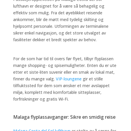
lufthavn er designet for å være så behagelig og
effektiv som mulig. Fra det øyeblikket reisende
ankommer, blir de møtt med tydelig skilting og
hjelpsomt personale. Utformingen av terminalene
sikrer enkel navigasjon, og det store utvalget av
fasiliteter dekker et bredt spekter av behov.
For de som har tid til overs før flyet, tilbyr flyplassen
mange shopping- og spisemuligheter. Enten du er ute
etter et siste-liten suvenir eller en smak av lokal mat,
finner du mange valg.
VIP-loungene
gir et stille
tilfluktssted for dem som ønsker et mer avslappet
miljø, komplett med komfortable sitteplasser,
forfriskninger og gratis Wi-Fi.
Malaga flyplassavganger: Sikre en smidig reise
Malaga Costa del Sol lufthavn
er stolte av å sørge for