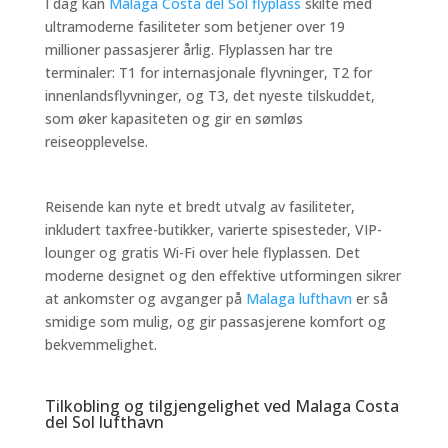
I dag kan
Malaga Costa del Sol flyplass
skilte med
ultramoderne fasiliteter som betjener over 19
millioner passasjerer årlig. Flyplassen har tre
terminaler: T1 for internasjonale flyvninger, T2 for
innenlandsflyvninger, og T3, det nyeste tilskuddet,
som øker kapasiteten og gir en sømløs
reiseopplevelse.
Reisende kan nyte et bredt utvalg av fasiliteter,
inkludert taxfree-butikker, varierte spisesteder, VIP-
lounger og gratis Wi-Fi over hele flyplassen. Det
moderne designet og den effektive utformingen sikrer
at ankomster og avganger på
Malaga lufthavn
er så
smidige som mulig, og gir passasjerene komfort og
bekvemmelighet.
Tilkobling og tilgjengelighet ved Malaga Costa
del Sol lufthavn