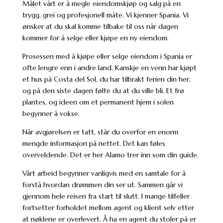
Målet vårt er å megle eiendomskjøp og salg på en
trygg, grei og profesjonell måte. Vi kjenner Spania. Vi
ønsker at du skal komme tilbake til oss når dagen
kommer for å selge eller kjøpe en ny eiendom.
Prosessen med å kjøpe eller selge eiendom i Spania er
ofte lengre enn i andre land. Kanskje en venn har kjøpt
et hus på Costa del Sol, du har tilbrakt ferien din her,
og på den siste dagen følte du at du ville bli. Et frø
plantes, og ideen om et permanent hjem i solen
begynner å vokse.
Når avgjørelsen er tatt, står du overfor en enorm
mengde informasjon på nettet. Det kan føles
overveldende. Det er her Alamo trer inn som din guide.
Vårt arbeid begynner vanligvis med en samtale for å
forstå hvordan drømmen din ser ut. Sammen går vi
gjennom hele reisen fra start til slutt. I mange tilfeller
fortsetter forholdet mellom agent og klient selv etter
at nøklene er overlevert. Å ha en agent du stoler på er