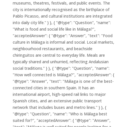
museums, theatres, festivals, and public events. The
city is internationally recognised as the birthplace of
Pablo Picasso, and cultural institutions are integrated
into daily city life." } }, { "@type": "Question", "name":
"What is food and social life like in Málaga?",
"acceptedAnswer": { "@type": "Answer", "text": "Food
culture in Málaga is informal and social. Local markets,
neighbourhood restaurants, and beachside
chiringuitos are central to everyday life. Meals are
typically shared and unhurried, reflecting Andalusian
social traditions." } }, { "@type": "Question", "name":
"How well connected is Málaga?", "acceptedAnswer": {
"@type": "Answer", "text": "Málaga is one of the best-
connected cities in southern Spain. It has an
international airport, high-speed rail links to major
Spanish cities, and an extensive public transport
network that includes buses and metro lines." } }, {
"@type": "Question", "name": "Who is Málaga best
suited for?", "acceptedAnswer": { "@type": "Answer",
"text": "Málaga is well suited for people looking for a