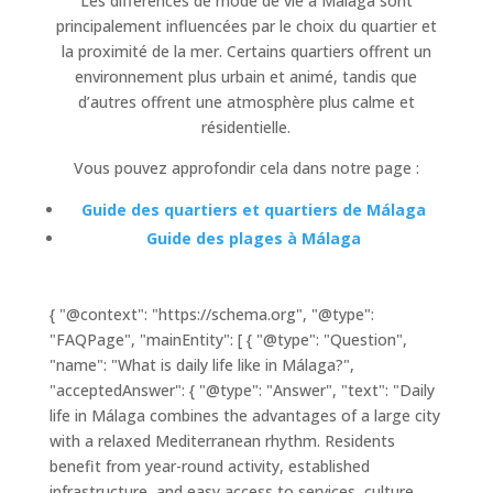
Les différences de mode de vie à Málaga sont
principalement influencées par le choix du quartier et
la proximité de la mer. Certains quartiers offrent un
environnement plus urbain et animé, tandis que
d’autres offrent une atmosphère plus calme et
résidentielle.
Vous pouvez approfondir cela dans notre page :
Guide des quartiers et quartiers de Málaga
Guide des plages à Málaga
{ "@context": "https://schema.org", "@type":
"FAQPage", "mainEntity": [ { "@type": "Question",
"name": "What is daily life like in Málaga?",
"acceptedAnswer": { "@type": "Answer", "text": "Daily
life in Málaga combines the advantages of a large city
with a relaxed Mediterranean rhythm. Residents
benefit from year-round activity, established
infrastructure, and easy access to services, culture,