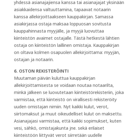
yhdessä asianajajiensa kanssa tai asianajajat yksinään
asiakkaidensa valtuuttamina, tapaavat notaarin
kanssa allekirjoittaakseen kauppakirjan. Samassa
asiakirjassa ostaja maksaa loppuosan sovitusta
kauppahinnasta myyjälle, ja myyjä luovuttaa
kiinteistön avaimet ostajalle. Tästä hetkestä lähtien
ostaja on kiinteistön laillinen omistaja. Kauppakirjan
on oltava kolmen osapuolen allekirjoittama: myyjän,
ostajan ja notaarin.
6. OSTON REKISTERÖINTI
Muutaman päivän kuluttua kauppakirjan
allekirjoittamisesta se voidaan noutaa notaarilta,
minkä jälkeen se luovutetaan kiinteistörekisteriin, joka
varmistaa, että kiinteistö on virallisesti rekisteröity
uuden omistajan nimiin. Nyt kaikki kulut, verot,
siirtomaksut ja muut oikeudelliset kulut on maksettu.
Asianajajasi varmistaa, että kaikki sopimukset, kuten
vesi, sähkö, omistajakunta jne. sekä erilaiset
kiinteistöön liittyvät verot siirretään uudelle