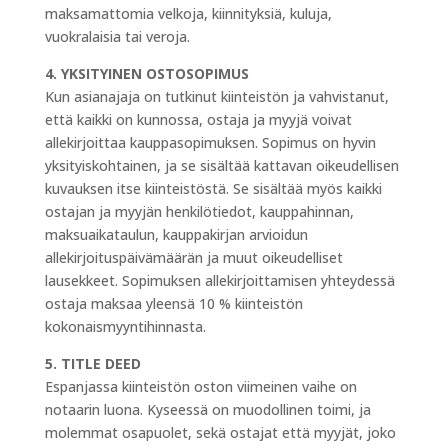
maksamattomia velkoja, kiinnityksiä, kuluja,
vuokralaisia tai veroja.
4. YKSITYINEN OSTOSOPIMUS
Kun asianajaja on tutkinut kiinteistön ja vahvistanut,
että kaikki on kunnossa, ostaja ja myyjä voivat
allekirjoittaa kauppasopimuksen. Sopimus on hyvin
yksityiskohtainen, ja se sisältää kattavan oikeudellisen
kuvauksen itse kiinteistöstä. Se sisältää myös kaikki
ostajan ja myyjän henkilötiedot, kauppahinnan,
maksuaikataulun, kauppakirjan arvioidun
allekirjoituspäivämäärän ja muut oikeudelliset
lausekkeet. Sopimuksen allekirjoittamisen yhteydessä
ostaja maksaa yleensä 10 % kiinteistön
kokonaismyyntihinnasta.
5. TITLE DEED
Espanjassa kiinteistön oston viimeinen vaihe on
notaarin luona. Kyseessä on muodollinen toimi, ja
molemmat osapuolet, sekä ostajat että myyjät, joko