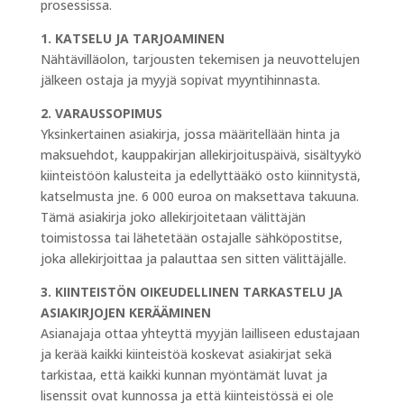
prosessissa.
1. KATSELU JA TARJOAMINEN
Nähtävilläolon, tarjousten tekemisen ja neuvottelujen
jälkeen ostaja ja myyjä sopivat myyntihinnasta.
2. VARAUSSOPIMUS
Yksinkertainen asiakirja, jossa määritellään hinta ja
maksuehdot, kauppakirjan allekirjoituspäivä, sisältyykö
kiinteistöön kalusteita ja edellyttääkö osto kiinnitystä,
katselmusta jne. 6 000 euroa on maksettava takuuna.
Tämä asiakirja joko allekirjoitetaan välittäjän
toimistossa tai lähetetään ostajalle sähköpostitse,
joka allekirjoittaa ja palauttaa sen sitten välittäjälle.
3. KIINTEISTÖN OIKEUDELLINEN TARKASTELU JA
ASIAKIRJOJEN KERÄÄMINEN
Asianajaja ottaa yhteyttä myyjän lailliseen edustajaan
ja kerää kaikki kiinteistöä koskevat asiakirjat sekä
tarkistaa, että kaikki kunnan myöntämät luvat ja
lisenssit ovat kunnossa ja että kiinteistössä ei ole