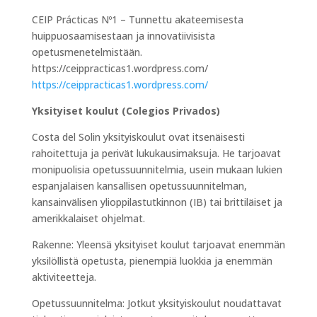
CEIP Prácticas Nº1 – Tunnettu akateemisesta
huippuosaamisestaan ja innovatiivisista
opetusmenetelmistään.
https://ceippracticas1.wordpress.com/
https://ceippracticas1.wordpress.com/
Yksityiset koulut (Colegios Privados)
Costa del Solin yksityiskoulut ovat itsenäisesti
rahoitettuja ja perivät lukukausimaksuja. He tarjoavat
monipuolisia opetussuunnitelmia, usein mukaan lukien
espanjalaisen kansallisen opetussuunnitelman,
kansainvälisen ylioppilastutkinnon (IB) tai brittiläiset ja
amerikkalaiset ohjelmat.
Rakenne: Yleensä yksityiset koulut tarjoavat enemmän
yksilöllistä opetusta, pienempiä luokkia ja enemmän
aktiviteetteja.
Opetussuunnitelma: Jotkut yksityiskoulut noudattavat