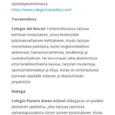
opiskelijatoiminnasta.
https://www.colegiomaravillas.com/
Torremolinos
Colegio del Rincón
Torremolinosissa tarjoaa
kattavan koulutuksen, jossa keskitytään
kokonaisvaltaiseen kehitykseen. Koulu tarjoaa
monenlaisia palveluita, kuten englanninkielisen
akatemian, harrastustoimintaa, kesäleirejä ja
ruokailuohjelman. He korostavat sekä akateemista
että henkilökohtaista kasvua, tarjoten moderneja
opetusmateriaaleja ja tiloja. Koulu on omistautunut
luomaan oppilaille tukevan ja rikastuttavan
ympäristön.
Malaga
Colegio Platero Green School
Málagassa on puoliksi
yksityinen oppilaitos, joka tarjoaa opetusta
varhaislapsuudesta toisen asteen koulutukseen. Koulu