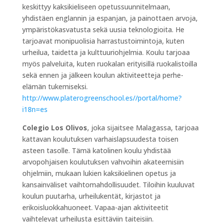
keskittyy kaksikieliseen opetussuunnitelmaan,
yhdistäen englannin ja espanjan, ja painottaen arvoja,
ympäristökasvatusta sekä uusia teknologioita. He
tarjoavat monipuolisia harrastustoimintoja, kuten
urheilua, taidetta ja kulttuuriohjelmia. Koulu tarjoaa
myös palveluita, kuten ruokalan erityisillä ruokalistoilla
sekä ennen ja jälkeen koulun aktiviteetteja perhe-
elämän tukemiseksi.
http://www.platerogreenschool.es//portal/home?
i18n=es
Colegio Los Olivos
, joka sijaitsee Malagassa, tarjoaa
kattavan koulutuksen varhaislapsuudesta toisen
asteen tasolle. Tämä katolinen koulu yhdistää
arvopohjaisen koulutuksen vahvoihin akateemisiin
ohjelmiin, mukaan lukien kaksikielinen opetus ja
kansainväliset vaihtomahdollisuudet. Tiloihin kuuluvat
koulun puutarha, urheilukentät, kirjastot ja
erikoisluokkahuoneet. Vapaa-ajan aktiviteetit
vaihtelevat urheilusta esittäviin taiteisiin.