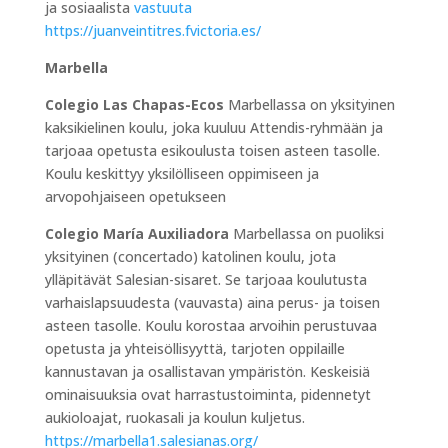
ja sosiaalista
vastuuta
https://juanveintitres.fvictoria.es/
Marbella
Colegio Las Chapas-Ecos
Marbellassa on yksityinen
kaksikielinen koulu, joka kuuluu Attendis-ryhmään ja
tarjoaa opetusta esikoulusta toisen asteen tasolle.
Koulu keskittyy yksilölliseen oppimiseen ja
arvopohjaiseen opetukseen
Colegio María Auxiliadora
Marbellassa on puoliksi
yksityinen (concertado) katolinen koulu, jota
ylläpitävät Salesian-sisaret. Se tarjoaa koulutusta
varhaislapsuudesta (vauvasta) aina perus- ja toisen
asteen tasolle. Koulu korostaa arvoihin perustuvaa
opetusta ja yhteisöllisyyttä, tarjoten oppilaille
kannustavan ja osallistavan ympäristön. Keskeisiä
ominaisuuksia ovat harrastustoiminta, pidennetyt
aukioloajat, ruokasali ja koulun kuljetus.
https://marbella1.salesianas.org/