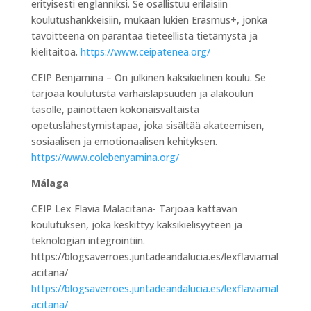
erityisesti englanniksi. Se osallistuu erilaisiin
koulutushankkeisiin, mukaan lukien Erasmus+, jonka
tavoitteena on parantaa tieteellistä tietämystä ja
kielitaitoa.
https://www.ceipatenea.org/
CEIP Benjamina – On julkinen kaksikielinen koulu. Se
tarjoaa koulutusta varhaislapsuuden ja alakoulun
tasolle, painottaen kokonaisvaltaista
opetuslähestymistapaa, joka sisältää akateemisen,
sosiaalisen ja emotionaalisen kehityksen.
https://www.colebenyamina.org/
Málaga
CEIP Lex Flavia Malacitana- Tarjoaa kattavan
koulutuksen, joka keskittyy kaksikielisyyteen ja
teknologian integrointiin.
https://blogsaverroes.juntadeandalucia.es/lexflaviamal
acitana/
https://blogsaverroes.juntadeandalucia.es/lexflaviamal
acitana/