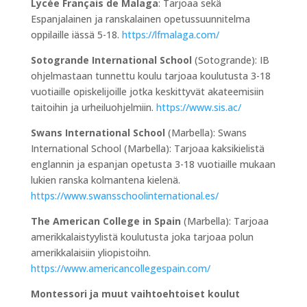
Lycée Français de Malaga
: Tarjoaa sekä
Espanjalainen ja ranskalainen opetussuunnitelma
oppilaille iässä 5-18.
https://lfmalaga.com/
Sotogrande International School
(Sotogrande): IB
ohjelmastaan tunnettu koulu tarjoaa koulutusta 3-18
vuotiaille opiskelijoille jotka keskittyvät akateemisiin
taitoihin ja urheiluohjelmiin.
https://www.sis.ac/
Swans International School
(Marbella): Swans
International School (Marbella): Tarjoaa kaksikielistä
englannin ja espanjan opetusta 3-18 vuotiaille mukaan
lukien ranska kolmantena kielenä.
https://www.swansschoolinternational.es/
The American College in Spain
(Marbella): Tarjoaa
amerikkalaistyylistä koulutusta joka tarjoaa polun
amerikkalaisiin yliopistoihn.
https://www.americancollegespain.com/
Montessori ja muut vaihtoehtoiset koulut