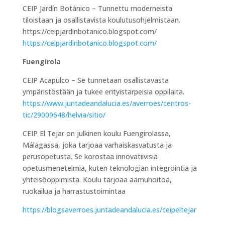
CEIP Jardín Botánico – Tunnettu moderneista
tiloistaan ja osallistavista koulutusohjelmistaan.
https://ceipjardinbotanico.blogspot.com/
https://ceipjardinbotanico.blogspot.com/
Fuengirola
CEIP Acapulco – Se tunnetaan osallistavasta
ympäristöstään ja tukee erityistarpeisia oppilaita.
https://www.juntadeandalucia.es/averroes/centros-
tic/29009648/helvia/sitio/
CEIP El Tejar on julkinen koulu Fuengirolassa,
Málagassa, joka tarjoaa varhaiskasvatusta ja
perusopetusta. Se korostaa innovatiivisia
opetusmenetelmiä, kuten teknologian integrointia ja
yhteisöoppimista. Koulu tarjoaa aamuhoitoa,
ruokailua ja harrastustoimintaa
https://blogsaverroes.juntadeandalucia.es/ceipeltejar