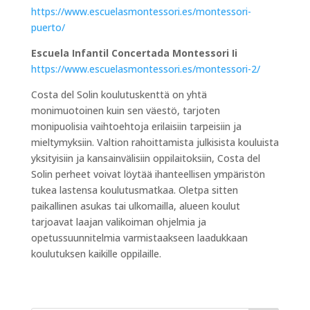
https://www.escuelasmontessori.es/montessori-
puerto/
Escuela Infantil Concertada Montessori Ii
https://www.escuelasmontessori.es/montessori-2/
Costa del Solin koulutuskenttä on yhtä
monimuotoinen kuin sen väestö, tarjoten
monipuolisia vaihtoehtoja erilaisiin tarpeisiin ja
mieltymyksiin. Valtion rahoittamista julkisista kouluista
yksityisiin ja kansainvälisiin oppilaitoksiin, Costa del
Solin perheet voivat löytää ihanteellisen ympäristön
tukea lastensa koulutusmatkaa. Oletpa sitten
paikallinen asukas tai ulkomailla, alueen koulut
tarjoavat laajan valikoiman ohjelmia ja
opetussuunnitelmia varmistaakseen laadukkaan
koulutuksen kaikille oppilaille.