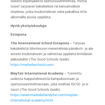
tiukasti espanjalaista opetussuunnitelmaa, mutta
toiset tarjoavat kaksikielisiä tai kansainvälisiä
ohjelmia, jotka houkuttelevat sekä paikallisia että
ulkomailla asuvia oppilaita.
Hyviä yksityiskouluja:
Estepona
The International School Estepona
– Tarjoaa
kaksikielistä Montessori-menetelmää päiväkoti- ja ala-
asteen koulutukseen ja valmistaa oppilaita brittiläisiin
yläkouluihin (The Good Schools Guide)
.
https://marbellaschool.com/.
Mayfair International Academy
– Tunnettu
uudesta huipputeknisestä kampuksestaan ja
opetussuunnitelmastaan, joka sisältää IGCSE- ja A-
tasot (The Good Schools Guide)
.
https://www.marbellafamilyfun.com/mayfair-
international-academy.html.