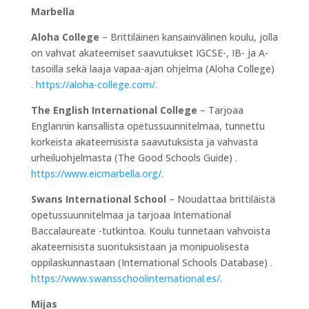
Marbella
Aloha College
– Brittiläinen kansainvälinen koulu, jolla
on vahvat akateemiset saavutukset IGCSE-, IB- ja A-
tasoilla sekä laaja vapaa-ajan ohjelma (Aloha College)
. https://aloha-college.com/.
The English International College
– Tarjoaa
Englannin kansallista opetussuunnitelmaa, tunnettu
korkeista akateemisista saavutuksista ja vahvasta
urheiluohjelmasta (The Good Schools Guide)
.
https://www.eicmarbella.org/.
Swans International School
– Noudattaa brittiläistä
opetussuunnitelmaa ja tarjoaa International
Baccalaureate -tutkintoa. Koulu tunnetaan vahvoista
akateemisista suorituksistaan ja monipuolisesta
oppilaskunnastaan (International Schools Database)
.
https://www.swansschoolinternational.es/.
Mijas