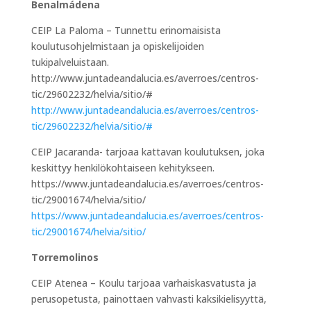
Benalmádena
CEIP La Paloma – Tunnettu erinomaisista
koulutusohjelmistaan ja opiskelijoiden
tukipalveluistaan.
http://www.juntadeandalucia.es/averroes/centros-
tic/29602232/helvia/sitio/#
http://www.juntadeandalucia.es/averroes/centros-
tic/29602232/helvia/sitio/#
CEIP Jacaranda- tarjoaa kattavan koulutuksen, joka
keskittyy henkilökohtaiseen kehitykseen.
https://www.juntadeandalucia.es/averroes/centros-
tic/29001674/helvia/sitio/
https://www.juntadeandalucia.es/averroes/centros-
tic/29001674/helvia/sitio/
Torremolinos
CEIP Atenea – Koulu tarjoaa varhaiskasvatusta ja
perusopetusta, painottaen vahvasti kaksikielisyyttä,