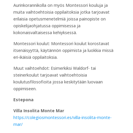
Aurinkorannikolla on myös Montessori kouluja ja
muita vaihtoehtoisia oppilaitoksia jotka tarjoavat
erilaisia opetusmenetelmiä joissa painopiste on
opiskelijaohjatussa oppimisessa ja
kokonaisvaltaisessa kehiyksessä.
Montessori koulut: Montessori koulut korostavat
itsenäisyyttä, käytännön oppimista ja luokkia missä
eri-ikäisiä oppilaitoksia.
Muut vaihtoehdot: Esimerkiksi Waldorf- tai
steinerkoulut tarjoavat vaihtoehtoisia
koulutusfilosofioita jossa keskitytään luovaan
oppimiseen.
Estepona
Villa Insolita Monte Mar
https://colegiosmontessori.es/villa-insolita-monte-
mar/