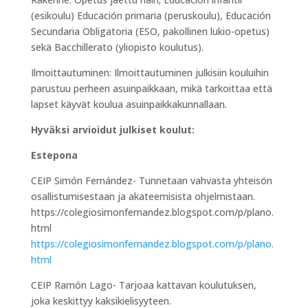
(esikoulu) Educación primaria (peruskoulu), Educación
Secundaria Obligatoria (ESO, pakollinen lukio-opetus)
sekä Bacchillerato (yliopisto koulutus).
Ilmoittautuminen: Ilmoittautuminen julkisiin kouluihin
parustuu perheen asuinpaikkaan, mikä tarkoittaa että
lapset käyvät koulua asuinpaikkakunnallaan.
Hyväksi arvioidut julkiset koulut:
Estepona
CEIP Simón Fernández- Tunnetaan vahvasta yhteisön
osallistumisestaan ja akateemisista ohjelmistaan.
https://colegiosimonfernandez.blogspot.com/p/plano.
html
https://colegiosimonfernandez.blogspot.com/p/plano.
html
CEIP Ramón Lago- Tarjoaa kattavan koulutuksen,
joka keskittyy kaksikielisyyteen.