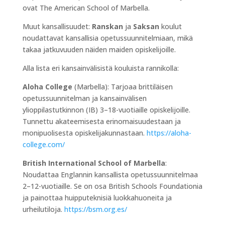
ovat The American School of Marbella.
Muut kansallisuudet:
Ranskan
ja
Saksan
koulut
noudattavat kansallisia opetussuunnitelmiaan, mikä
takaa jatkuvuuden näiden maiden opiskelijoille.
Alla lista eri kansainvälisistä kouluista rannikolla:
Aloha College
(Marbella): Tarjoaa brittiläisen
opetussuunnitelman ja kansainvälisen
ylioppilastutkinnon (IB) 3–18-vuotiaille opiskelijoille.
Tunnettu akateemisesta erinomaisuudestaan ja
monipuolisesta opiskelijakunnastaan.
https://aloha-
college.com/
British International School of Marbella
:
Noudattaa Englannin kansallista opetussuunnitelmaa
2–12-vuotiaille. Se on osa British Schools Foundationia
ja painottaa huipputeknisiä luokkahuoneita ja
urheilutiloja.
https://bsm.org.es/