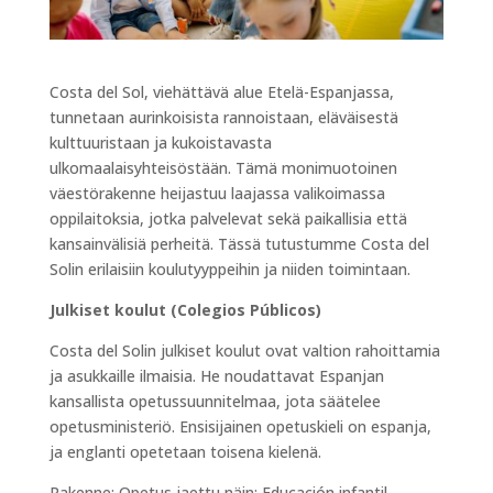
Costa del Sol, viehättävä alue Etelä-Espanjassa,
tunnetaan aurinkoisista rannoistaan, eläväisestä
kulttuuristaan ja kukoistavasta
ulkomaalaisyhteisöstään. Tämä monimuotoinen
väestörakenne heijastuu laajassa valikoimassa
oppilaitoksia, jotka palvelevat sekä paikallisia että
kansainvälisiä perheitä. Tässä tutustumme Costa del
Solin erilaisiin koulutyyppeihin ja niiden toimintaan.
Julkiset koulut (Colegios Públicos)
Costa del Solin julkiset koulut ovat valtion rahoittamia
ja asukkaille ilmaisia. He noudattavat Espanjan
kansallista opetussuunnitelmaa, jota säätelee
opetusministeriö. Ensisijainen opetuskieli on espanja,
ja englanti opetetaan toisena kielenä.
Rakenne: Opetus jaettu näin; Educación infantil