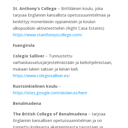
St. Anthony’s College
– Brittiläinen koulu, joka
tarjoaa Englannin kansallista opetussuunnitelmaa ja
keskittyy monenlaisiin oppiaineisiin ja koulun
ulkopuolisiin aktiviteetteihin (Right Casa Estates)
https://www.stanthonyscollege.com/.
Fuengirola
Colegio Salliver
– Tunnustettu
varhaiskasvatusjärjestelmästään ja kieliohjelmistaan,
mukaan lukien saksan ja kiinan kieli
.
https://www.colegiosalliver.es/
Ruotsinkielinen koulu
–
https://sites.google.com/skolan.es/hem
Benalmadena
The British College of Benalmadena
– tarjoaa
Englannin kansallisen opetussuunnitelman ja on
tunnettu korkeasta akateemisesta tasostaan ja