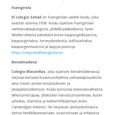
Fuengirola
El colegio Sohail
on Fuengirolan vanhin koulu, joka
avattiin vuonna 1958. Koulu sijaitsee Fuengirolan
vanhassakaupungissa, yhdellä pääkaduista, hyvin
lähellä tärkeitä palveluita kuten kaupunginkirjastoa,
kaupungintaloa, terveyskeskusta, kulttuuritaloa,
kaupunginmuseota ja laajoja puistoja.
https://ceipsohailfuengirola.es/
Benalmadena
Colegio Maravillas
, joka sijaitsee Benalmádenassa,
tarjoaa kattavia koulutusohjelmia varhaislapsuudesta
aina toisen asteen koulutukseen ja
ylioppilastutkintoon. Koulu korostaa kokonaisvaltaista
lähestymistapaa, yhdistäen harrastustoimintaa, kuten
urheilua, teatteria ja kielisertifikaatteja (esim.
Cambridgen kokeet). He tarjoavat yksityiskohtaista
tietoa henkilökunnastaan, osastoistaan ja erilaisista