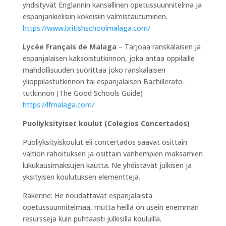
yhdistyvät Englannin kansallinen opetussuunnitelma ja
espanjankielisiin kokeisiin valmistautuminen.
https://www.britishschoolmalaga.com/
Lycée Français de Malaga
– Tarjoaa ranskalaisen ja
espanjalaisen kaksoistutkinnon, joka antaa oppilaille
mahdollisuuden suorittaa joko ranskalaisen
ylioppilastutkinnon tai espanjalaisen Bachillerato-
tutkinnon (The Good Schools Guide)
https://lfmalaga.com/
Puoliyksityiset koulut (Colegios Concertados)
Puoliyksityiskoulut eli concertados saavat osittain
valtion rahoituksen ja osittain vanhempien maksamien
lukukausimaksujen kautta. Ne yhdistävät julkisen ja
yksityisen koulutuksen elementtejä.
Rakenne: He noudattavat espanjalaista
opetussuunnitelmaa, mutta heillä on usein enemmän
resursseja kuin puhtaasti julkisilla kouluilla.