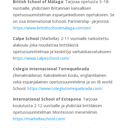
British School of Málaga
: Tarjoaa opetusta 3–18-
vuotiaille, yhdistäen Britannian kansallisen
opetussuunnitelman espanjankieliseen opetukseen. Se
on osa International Schools Partnership -järjestöä.
https://www.britishschoolmalaga.com/en/
Calpe School
(Marbella): 2-11 vuotiaille tarkoitettu
alakoulu joka noudattaa brittiläistä
opetussunnitelmaa ja keskittyy varhaiskasvatukseen.
h
ttps://www.calpeschool.com/
Colegio Internacional Torrequebrada
(Benalmádena): Kaksikielinen koulu, englantilainen
sekä espanjalainen opetussuunnitelma ja on IB world
School.
https://www.colegiotorrequebrada.com/
International School of Estepona
: Tarjoaa
koulutusta 2-12 vuotiaille ja yhdistää brittiläisen
opetussuunnitelman Montessori menetelmin.
https://marbellaschool.com/