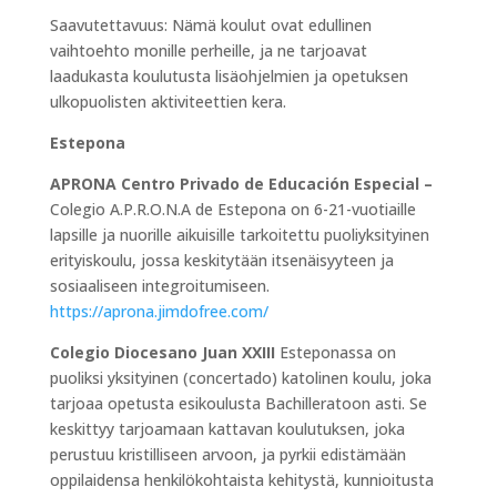
Saavutettavuus: Nämä koulut ovat edullinen
vaihtoehto monille perheille, ja ne tarjoavat
laadukasta koulutusta lisäohjelmien ja opetuksen
ulkopuolisten aktiviteettien kera.
Estepona
APRONA Centro Privado de Educación Especial –
Colegio A.P.R.O.N.A de Estepona on 6-21-vuotiaille
lapsille ja nuorille aikuisille tarkoitettu puoliyksityinen
erityiskoulu, jossa keskitytään itsenäisyyteen ja
sosiaaliseen integroitumiseen.
https://aprona.jimdofree.com/
Colegio Diocesano Juan XXIII
Esteponassa on
puoliksi yksityinen (concertado) katolinen koulu, joka
tarjoaa opetusta esikoulusta Bachilleratoon asti. Se
keskittyy tarjoamaan kattavan koulutuksen, joka
perustuu kristilliseen arvoon, ja pyrkii edistämään
oppilaidensa henkilökohtaista kehitystä, kunnioitusta