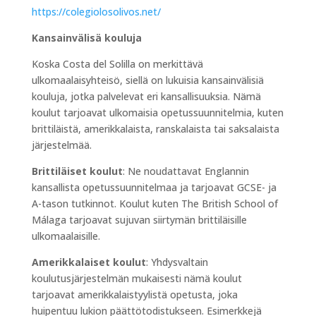
https://colegiolosolivos.net/
Kansainvälisä kouluja
Koska Costa del Solilla on merkittävä
ulkomaalaisyhteisö, siellä on lukuisia kansainvälisiä
kouluja, jotka palvelevat eri kansallisuuksia. Nämä
koulut tarjoavat ulkomaisia opetussuunnitelmia, kuten
brittiläistä, amerikkalaista, ranskalaista tai saksalaista
järjestelmää.
Brittiläiset koulut
: Ne noudattavat Englannin
kansallista opetussuunnitelmaa ja tarjoavat GCSE- ja
A-tason tutkinnot. Koulut kuten The British School of
Málaga tarjoavat sujuvan siirtymän brittiläisille
ulkomaalaisille.
Amerikkalaiset koulut
: Yhdysvaltain
koulutusjärjestelmän mukaisesti nämä koulut
tarjoavat amerikkalaistyylistä opetusta, joka
huipentuu lukion päättötodistukseen. Esimerkkejä