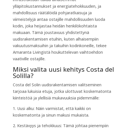
ylläpitokustannukset ja energiatehokkuuden, ja
mahdollisuus räätälöidä pohjaratkaisuja ja
viimeistelyjä antaa ostajille mahdollisuuden luoda
kodin, joka heijastaa heidän henkilökohtaista
makuaan. Tämä joustavuus yhdistettynä
uudisrakentamisen etuihin, kuten alhaisempiin
vakuutusmaksuihin ja takuihin kodinkoneille, tekee
Amaranta Livingistä houkuttelevan vaihtoehdon
vaativille ostajille.
Miksi valita uusi kehitys Costa del
Solilla?
Costa del Solin uudisrakentamisen valitseminen
tarjoaa lukuisia etuja, jotka ulottuvat koskematonta
kiinteistöä ja ylellisiä mukavuuksia pidemmälle:
1. Uusi alku: Näin varmistat, että kaikki on
koskematonta ja sinun makusi mukaista.
2. Kestävyys ja tehokkuus: Tämä johtaa pienempiin