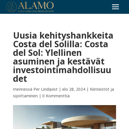
Uusia kehityshankkeita
Costa del Solilla: Costa
del Sol: Ylellinen
asuminen ja kestävät
investointimahdollisuu
det
mennessä
Per Lindqvist
|
elo 28, 2024
|
Kiinteistöt ja
sijoittaminen
|
0 Kommenttia