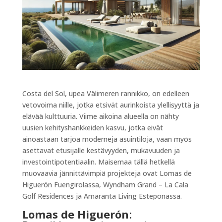
Costa del Sol, upea Välimeren rannikko, on edelleen
vetovoima niille, jotka etsivät aurinkoista ylellisyyttä ja
elävää kulttuuria. Viime aikoina alueella on nähty
uusien kehityshankkeiden kasvu, jotka eivät
ainoastaan tarjoa moderneja asuintiloja, vaan myös
asettavat etusijalle kestävyyden, mukavuuden ja
investointipotentiaalin. Maisemaa tällä hetkellä
muovaavia jännittävimpiä projekteja ovat Lomas de
Higuerón Fuengirolassa, Wyndham Grand – La Cala
Golf Residences ja Amaranta Living Esteponassa.
Lomas de Higuerón
: