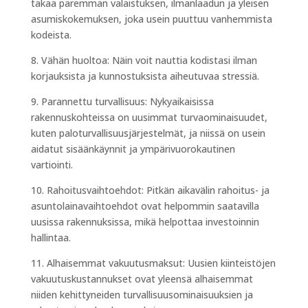
takaa paremman valaistuksen, ilmanlaadun ja yleisen
asumiskokemuksen, joka usein puuttuu vanhemmista
kodeista.
8. Vähän huoltoa: Näin voit nauttia kodistasi ilman
korjauksista ja kunnostuksista aiheutuvaa stressiä.
9. Parannettu turvallisuus: Nykyaikaisissa
rakennuskohteissa on uusimmat turvaominaisuudet,
kuten paloturvallisuusjärjestelmät, ja niissä on usein
aidatut sisäänkäynnit ja ympärivuorokautinen
vartiointi.
10. Rahoitusvaihtoehdot: Pitkän aikavälin rahoitus- ja
asuntolainavaihtoehdot ovat helpommin saatavilla
uusissa rakennuksissa, mikä helpottaa investoinnin
hallintaa.
11. Alhaisemmat vakuutusmaksut: Uusien kiinteistöjen
vakuutuskustannukset ovat yleensä alhaisemmat
niiden kehittyneiden turvallisuusominaisuuksien ja