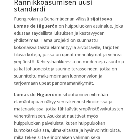
Rannikkoasumisen uusi
standardi
Fuengirolan ja Benalmádenan välissä
sijaitseva
Lomas de Higuerón
on huippuluokan asuinalue, joka
edustaa täydellistä luksuksen ja kestävyyden
yhdistelmää. Tämä projekti on suunnattu
kokonaisvaltaista elämäntyyliä arvostaville, tarjoten
tilavia koteja, joissa on upeat merinäkymät ja vehreä
ympäristö. Kehityshankkeessa on moderneja asuntoja
ja kattohuoneistoja suurine terasseineen, jotka on
suunniteltu maksimoimaan luonnonvalon ja
tarjoamaan upeat panoraamanäkymät.
Lomas de Higuerónin
sitoutuminen vihreään
elämäntapaan näkyy sen rakennustekniikoissa ja
materiaaleissa, jotka tähtäävät ympäristövaikutusten
vähentämiseen. Asukkaat nauttivat myös
huippuluokan palveluista, kuten huippuluokan
kuntokeskuksista, uima-altaista ja hyvinvointitiloista,
mikä tekee siitä erinomaisen valinnan sekä