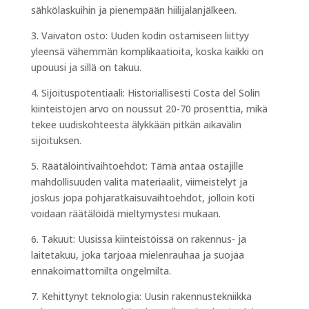
sähkölaskuihin ja pienempään hiilijalanjälkeen.
3. Vaivaton osto: Uuden kodin ostamiseen liittyy
yleensä vähemmän komplikaatioita, koska kaikki on
upouusi ja sillä on takuu.
4. Sijoituspotentiaali: Historiallisesti Costa del Solin
kiinteistöjen arvo on noussut 20-70 prosenttia, mikä
tekee uudiskohteesta älykkään pitkän aikavälin
sijoituksen.
5. Räätälöintivaihtoehdot: Tämä antaa ostajille
mahdollisuuden valita materiaalit, viimeistelyt ja
joskus jopa pohjaratkaisuvaihtoehdot, jolloin koti
voidaan räätälöidä mieltymystesi mukaan.
6. Takuut: Uusissa kiinteistöissä on rakennus- ja
laitetakuu, joka tarjoaa mielenrauhaa ja suojaa
ennakoimattomilta ongelmilta.
7. Kehittynyt teknologia: Uusin rakennustekniikka