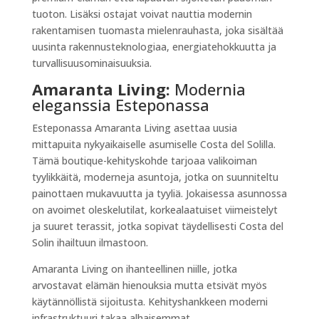
tuoton. Lisäksi ostajat voivat nauttia modernin
rakentamisen tuomasta mielenrauhasta, joka sisältää
uusinta rakennusteknologiaa, energiatehokkuutta ja
turvallisuusominaisuuksia.
Amaranta Living
:
Modernia
eleganssia Esteponassa
Esteponassa Amaranta Living asettaa uusia
mittapuita nykyaikaiselle asumiselle Costa del Solilla.
Tämä boutique-kehityskohde tarjoaa valikoiman
tyylikkäitä, moderneja asuntoja, jotka on suunniteltu
painottaen mukavuutta ja tyyliä. Jokaisessa asunnossa
on avoimet oleskelutilat, korkealaatuiset viimeistelyt
ja suuret terassit, jotka sopivat täydellisesti Costa del
Solin ihailtuun ilmastoon.
Amaranta Living on ihanteellinen niille, jotka
arvostavat elämän hienouksia mutta etsivät myös
käytännöllistä sijoitusta. Kehityshankkeen moderni
infrastruktuuri takaa alhaisemmat