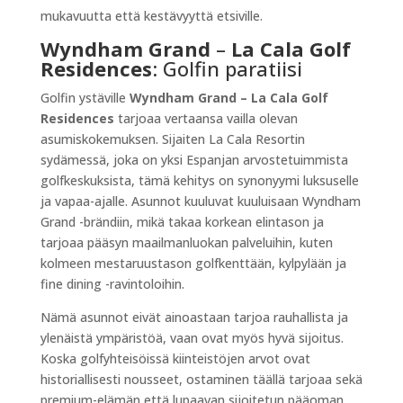
mukavuutta että kestävyyttä etsiville.
Wyndham Grand
–
La Cala Golf
Residences
: Golfin paratiisi
Golfin ystäville
Wyndham Grand – La Cala Golf
Residences
tarjoaa vertaansa vailla olevan
asumiskokemuksen. Sijaiten La Cala Resortin
sydämessä, joka on yksi Espanjan arvostetuimmista
golfkeskuksista, tämä kehitys on synonyymi luksuselle
ja vapaa-ajalle. Asunnot kuuluvat kuuluisaan Wyndham
Grand -brändiin, mikä takaa korkean elintason ja
tarjoaa pääsyn maailmanluokan palveluihin, kuten
kolmeen mestaruustason golfkenttään, kylpylään ja
fine dining -ravintoloihin.
Nämä asunnot eivät ainoastaan tarjoa rauhallista ja
ylenäistä ympäristöä, vaan ovat myös hyvä sijoitus.
Koska golfyhteisöissä kiinteistöjen arvot ovat
historiallisesti nousseet, ostaminen täällä tarjoaa sekä
premium-elämän että lupaavan sijoitetun pääoman