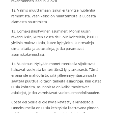
rakentamisen laadun vuoksi.
12. Valmis muuttamaan: Sinun ei tarvitse huolehtia
remontista, vaan kaikki on muuttamista ja uudesta
elämästä nauttimista.
13. Lomakeskustyylinen asuminen: Moniin uusiin
rakennuksiin, kuten Costa del Solin kohteisiin, kuuluu
ylellisiä mukavuuksia, kuten kylpylöitä, kuntosaleja,
uima-altaita ja autotalleja, jotka parantavat
asumiskokemustasi.
14. Vuokraus: Nykyään monet rannikolla sijoittavat
haluavat vuokrata kiinteistönsä lyhytaikaisesti. Tämä
ei aina ole mahdollista, sillä jälleenmyyntiasunnosta
saattaa puuttua joitakin tärkeitä asiakirjoja. Kun ostat
uusia kohteita, asunnoissa on kaikki tarvittavat
asiakirjat, jotka varmistavat vuokrausmahdollisuuden.
Costa del Solilla ei ole hyviä käytettyjä kiinteistöjä.
Onneksi meillä on uusia kehityksiä lisättävänä pinoon,