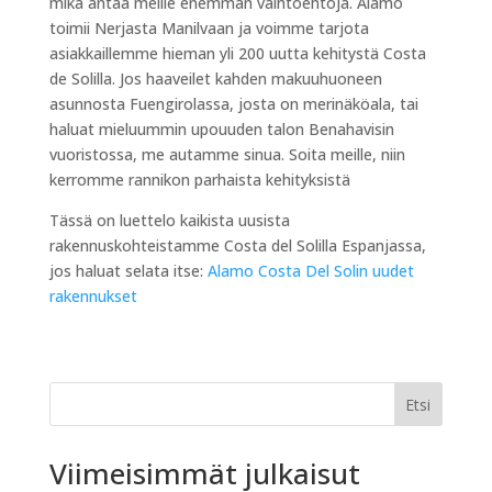
mikä antaa meille enemmän vaihtoehtoja. Alamo
toimii Nerjasta Manilvaan ja voimme tarjota
asiakkaillemme hieman yli 200 uutta kehitystä Costa
de Solilla. Jos haaveilet kahden makuuhuoneen
asunnosta Fuengirolassa, josta on merinäköala, tai
haluat mieluummin upouuden talon Benahavisin
vuoristossa, me autamme sinua. Soita meille, niin
kerromme rannikon parhaista kehityksistä
Tässä on luettelo kaikista uusista
rakennuskohteistamme Costa del Solilla Espanjassa,
jos haluat selata itse:
Alamo Costa Del Solin uudet
rakennukset
Etsi
Viimeisimmät julkaisut