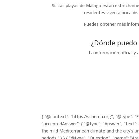
Sí. Las playas de Málaga están estrechamen
residentes viven a poca dis
Puedes obtener más inform
¿Dónde puedo e
La información oficial y
{ "@context": "https://schema.org", "@type": "F
"acceptedAnswer": { "@type": "Answer", "text":
the mild Mediterranean climate and the city’s urb
periods." } },{ "@type": "Question", "name": "A