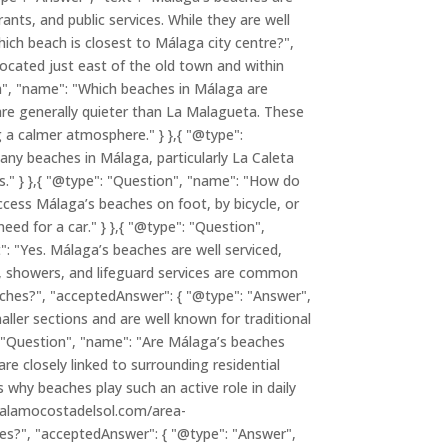
ants, and public services. While they are well
ich beach is closest to Málaga city centre?",
located just east of the old town and within
on", "name": "Which beaches in Málaga are
 are generally quieter than La Malagueta. These
 a calmer atmosphere." } },{ "@type":
any beaches in Málaga, particularly La Caleta
as." } },{ "@type": "Question", "name": "How do
ccess Málaga’s beaches on foot, by bicycle, or
eed for a car." } },{ "@type": "Question",
": "Yes. Málaga’s beaches are well serviced,
ls, showers, and lifeguard services are common
aches?", "acceptedAnswer": { "@type": "Answer",
aller sections and are well known for traditional
": "Question", "name": "Are Málaga’s beaches
e closely linked to surrounding residential
is why beaches play such an active role in daily
//alamocostadelsol.com/area-
hes?", "acceptedAnswer": { "@type": "Answer",