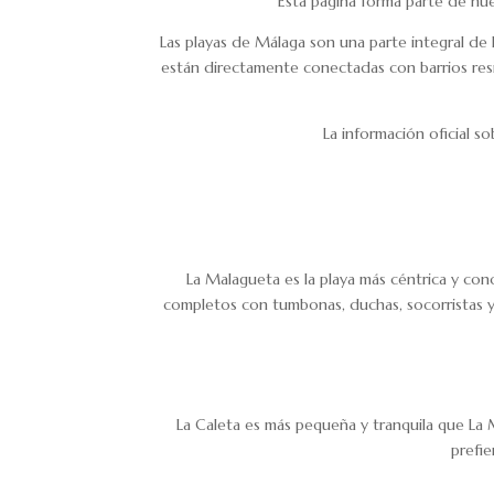
Esta página forma parte de nues
Las playas de Málaga son una parte integral de l
están directamente conectadas con barrios reside
La información oficial so
La Malagueta es la playa más céntrica y con
completos con tumbonas, duchas, socorristas y 
La Caleta es más pequeña y tranquila que La M
prefi