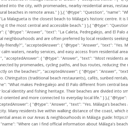
ated into the city, with promenades, nearby residential areas, restaur
ural beaches in remote areas." } },{ "@type": "Question", "name": "Wh
La Malagueta is the closest beach to Málaga’s historic centre. It is 
ing it the most central and accessible beach." } },{ "@type": "Questi
": { "@type": "Answer", "text": "La Caleta, Pedregalejo, and El Palo
al neighbourhoods and are often preferred by local residents seeking
y-friendly?", "acceptedAnswer": { "@type": "Answer", "text": "Yes. M
er calm waters, nearby services, and easy access from residential are
", "acceptedAnswer": { "@type": "Answer", "text": "Most residents a
connected by promenades, cycling paths, and bus routes, reducing the n
ectly on the beaches?", "acceptedAnswer": { "@type": "Answer", "text
lo. Chiringuitos (traditional beach restaurants), cafés, sunbed renta
ame": "What makes Pedregalejo and El Palo different from central be
local identity and fishing heritage. Their beaches are divided into sm
st-oriented and more connected to everyday local life." } },{ "@type
eptedAnswer": { "@type": "Answer", "text": "Yes. Málaga’s beaches ar
e city. Many residents live within walking distance of the coast, which 
dential areas in our Areas & neighbourhoods in Málaga guide: https:
 "name": "Where can I find official information about Málaga’s beac