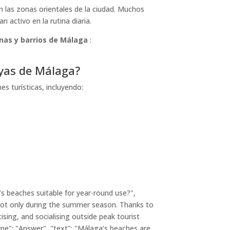
n las zonas orientales de la ciudad. Muchos
 activo en la rutina diaria.
nas y barrios de Málaga
:
ayas de Málaga?
s turísticas, incluyendo:
s beaches suitable for year-round use?",
 not only during the summer season. Thanks to
ising, and socialising outside peak tourist
ype": "Answer", "text": "Málaga’s beaches are