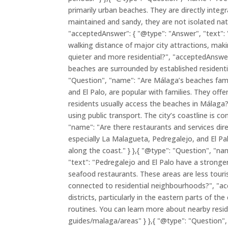
primarily urban beaches. They are directly integr
maintained and sandy, they are not isolated nat
"acceptedAnswer": { "@type": "Answer", "text": "
walking distance of major city attractions, mak
quieter and more residential?", "acceptedAnswer
beaches are surrounded by established residenti
"Question", "name": "Are Málaga’s beaches famil
and El Palo, are popular with families. They off
residents usually access the beaches in Málaga?
using public transport. The city’s coastline is 
"name": "Are there restaurants and services dir
especially La Malagueta, Pedregalejo, and El Pa
along the coast." } },{ "@type": "Question", "n
"text": "Pedregalejo and El Palo have a stronger 
seafood restaurants. These areas are less touri
connected to residential neighbourhoods?", "acc
districts, particularly in the eastern parts of th
routines. You can learn more about nearby resi
guides/malaga/areas" } },{ "@type": "Question",