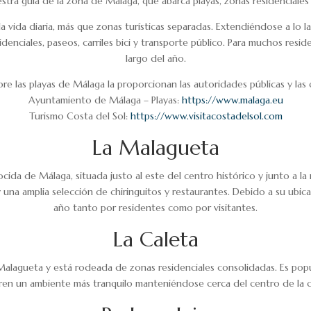
tra guía de la zona de Málaga, que abarca playas, zonas residenciales y
a vida diaria, más que zonas turísticas separadas. Extendiéndose a lo l
nciales, paseos, carriles bici y transporte público. Para muchos resident
largo del año.
bre las playas de Málaga la proporcionan las autoridades públicas y las 
Ayuntamiento de Málaga – Playas:
https://www.malaga.eu
Turismo Costa del Sol:
https://www.visitacostadelsol.com
La Malagueta
ocida de Málaga, situada justo al este del centro histórico y junto a l
una amplia selección de chiringuitos y restaurantes. Debido a su ubica
año tanto por residentes como por visitantes.
La Caleta
alagueta y está rodeada de zonas residenciales consolidadas. Es popula
eren un ambiente más tranquilo manteniéndose cerca del centro de la c