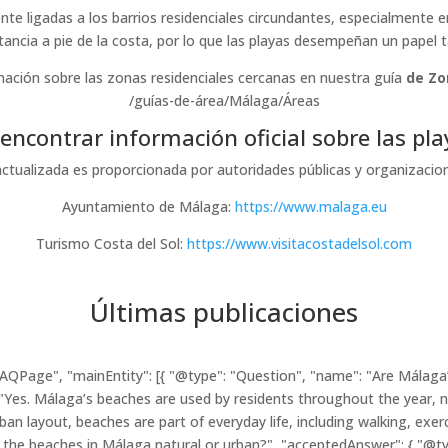
te ligadas a los barrios residenciales circundantes, especialmente e
tancia a pie de la costa, por lo que las playas desempeñan un papel tan
ación sobre las zonas residenciales cercanas en nuestra guía
de Zo
/guías-de-área/Málaga/Áreas
ncontrar información oficial sobre las pl
 actualizada es proporcionada por autoridades públicas y organizacione
Ayuntamiento de Málaga:
https://www.malaga.eu
Turismo Costa del Sol:
https://www.visitacostadelsol.com
Últimas publicaciones
AQPage", "mainEntity": [{ "@type": "Question", "name": "Are Málaga’
 "Yes. Málaga’s beaches are used by residents throughout the year,
an layout, beaches are part of everyday life, including walking, exerc
re the beaches in Málaga natural or urban?", "acceptedAnswer": { "@t