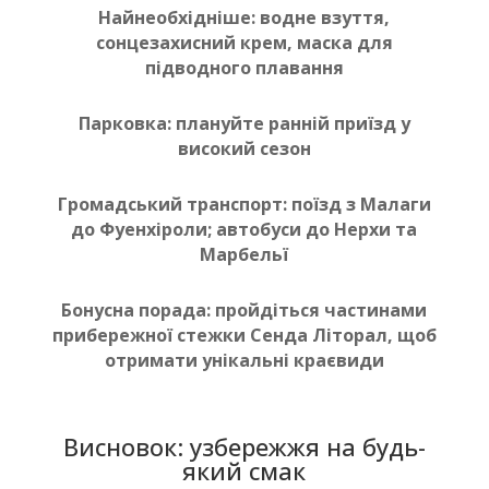
Найнеобхідніше
: водне взуття,
сонцезахисний крем, маска для
підводного плавання
Парковка
: плануйте ранній приїзд у
високий сезон
Громадський транспорт
: поїзд з Малаги
до Фуенхіроли; автобуси до Нерхи та
Марбельї
Бонусна порада
: пройдіться частинами
прибережної стежки Сенда Літорал, щоб
отримати унікальні краєвиди
Висновок: узбережжя на будь-
який смак