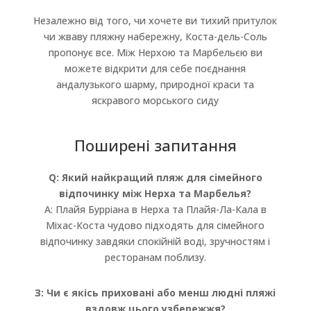
Незалежно від того, чи хочете ви тихий притулок
чи жваву пляжну набережну, Коста-дель-Соль
пропонує все. Між Нерхою та Марбельєю ви
можете відкрити для себе поєднання
андалузького шарму, природної краси та
яскравого морського сиду
Поширені запитання
Q: Який найкращий пляж для сімейного
відпочинку між Нерха та Марбелья?
A: Плайя Бурріана в Нерха та Плайя-Ла-Кала в
Міхас-Коста чудово підходять для сімейного
відпочинку завдяки спокійній воді, зручностям і
ресторанам поблизу.
З: Чи є якісь приховані або менш людні пляжі
вздовж цього узбережжя?