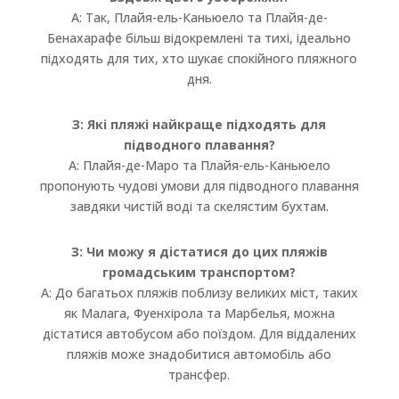
A: Так, Плайя-ель-Каньюело та Плайя-де-
Бенахарафе більш відокремлені та тихі, ідеально
підходять для тих, хто шукає спокійного пляжного
дня.
З: Які пляжі найкраще підходять для
підводного плавання?
A: Плайя-де-Маро та Плайя-ель-Каньюело
пропонують чудові умови для підводного плавання
завдяки чистій воді та скелястим бухтам.
З: Чи можу я дістатися до цих пляжів
громадським транспортом?
A: До багатьох пляжів поблизу великих міст, таких
як Малага, Фуенхірола та Марбелья, можна
дістатися автобусом або поїздом. Для віддалених
пляжів може знадобитися автомобіль або
трансфер.