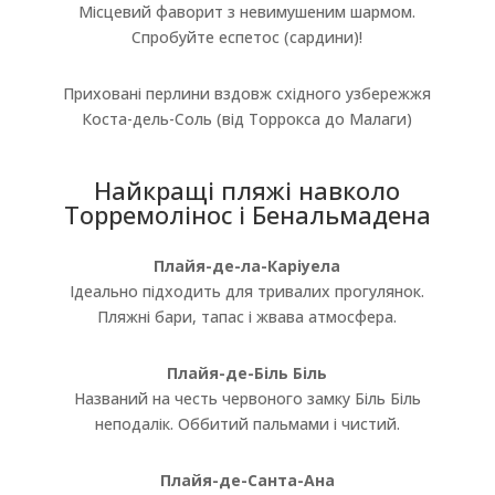
Місцевий фаворит з невимушеним шармом.
Спробуйте еспетос (сардини)!
Приховані перлини вздовж східного узбережжя
Коста-дель-Соль (від Торрокса до Малаги)
Найкращі пляжі навколо
Торремолінос і Бенальмадена
Плайя-де-ла-Каріуела
Ідеально підходить для тривалих прогулянок.
Пляжні бари, тапас і жвава атмосфера.
Плайя-де-Біль Біль
Названий на честь червоного замку Біль Біль
неподалік. Оббитий пальмами і чистий.
Плайя-де-Санта-Ана