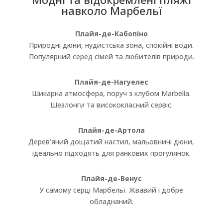
навколо Марбельї
Плайя-де-Кабопіно
Природні дюни, нудистська зона, спокійні води.
Популярний серед сімей та любителів природи.
Плайя-де-Нагуелес
Шикарна атмосфера, поруч з клубом Marbella.
Шезлонги та висококласний сервіс.
Плайя-де-Артола
Дерев’яний дощатий настил, мальовничі дюни,
ідеально підходять для ранкових прогулянок.
Плайя-де-Венус
У самому серці Марбельї. Жвавий і добре
обладнаний.