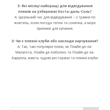
З: Які місяці найкращі для відвідування
пляжів на узбережжі Коста-дель-Соль?
A: Ідеальний час для відвідування – з травня по
жовтень, коли погода тепла та сонячна, а море
приємне для купання.
З: Чи є пляжні клуби або заклади харчування?
A: Так, такі популярні пляжі, як Плайя-де-ла-
Малагета, Плайя-де-Кабопіно та Плайя-де-ла-
Каріуела, мають чудові ресторани та пляжні клуби.