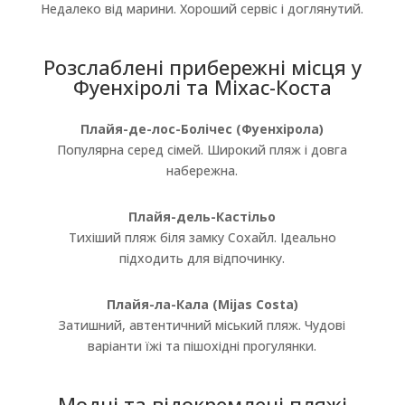
Недалеко від марини. Хороший сервіс і доглянутий.
Розслаблені прибережні місця у
Фуенхіролі та Міхас-Коста
Плайя-де-лос-Болічес (Фуенхірола)
Популярна серед сімей. Широкий пляж і довга
набережна.
Плайя-дель-Кастільо
Тихіший пляж біля замку Сохайл. Ідеально
підходить для відпочинку.
Плайя-ла-Кала (Mijas Costa)
Затишний, автентичний міський пляж. Чудові
варіанти їжі та пішохідні прогулянки.
Модні та відокремлені пляжі