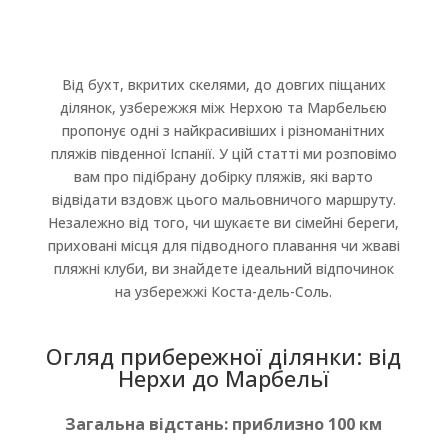
Від бухт, вкритих скелями, до довгих піщаних
ділянок, узбережжя між Нерхою та Марбельєю
пропонує одні з найкрасивіших і різноманітних
пляжів південної Іспанії. У цій статті ми розповімо
вам про підібрану добірку пляжів, які варто
відвідати вздовж цього мальовничого маршруту.
Незалежно від того, чи шукаєте ви сімейні береги,
приховані місця для підводного плавання чи жваві
пляжні клуби, ви знайдете ідеальний відпочинок
на узбережжі Коста-дель-Соль.
Огляд прибережної ділянки: від
Нерхи до Марбельї
Загальна відстань: приблизно 100 км