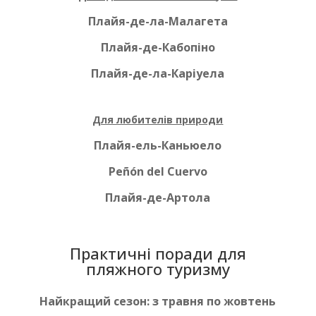
Плайя-де-ла-Малагета
Плайя-де-Кабопіно
Плайя-де-ла-Каріуела
Для любителів природи
Плайя-ель-Каньюело
Peñón del Cuervo
Плайя-де-Артола
Практичні поради для
пляжного туризму
Найкращий сезон
: з травня по жовтень