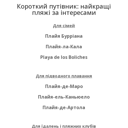
Короткий путівник: найкращі
пляжі за інтересами
Для сімей
Плайя Бурріана
Плайя-ла-Кала
Playa de los Boliches
Для підводного плавання
Плайя-де-Маро
Плайя-ель-Каньюело
Плайя-де-Артола
Для їдалень і пляжних клубів