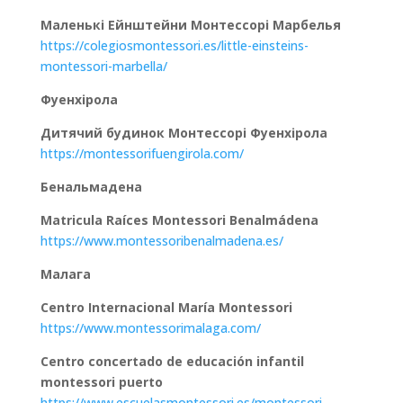
Маленькі Ейнштейни Монтессорі Марбелья
https://colegiosmontessori.es/little-einsteins-
montessori-marbella/
Фуенхірола
Дитячий будинок Монтессорі Фуенхірола
https://montessorifuengirola.com/
Бенальмадена
Matricula Raíces Montessori Benalmádena
https://www.montessoribenalmadena.es/
Малага
Centro Internacional María Montessori
https://www.montessorimalaga.com/
Centro concertado de educación infantil
montessori puerto
https://www.escuelasmontessori.es/montessori-