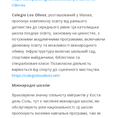
i18n=es
Colegio Los Olivos
, розташований у Малазі,
пропонує комплексну освіту від раннього
дитинства до середнього рівня. Ця католицька
школа поєднує освіту, засновану на цінностях, з
потужними академічними програмами, включаючи
двомовну освіту та можливості міжнародного
обміну. Інфраструктура включає шкільний сад,
спортивні майданчики, бібліотеки та
спеціалізовані класи. Позакласна діяльність
варіюється від спорту до сценічного мистецтва.
https://colegiolosolivos.net/
Міжнародні школи
Враховуючи значну спільноту емігрантів у Коста-
дель-Соль, тут є численні міжнародні школи, які
обслуговують різні національності. Ці школи
пропонують іноземні навчальні програми, такі як