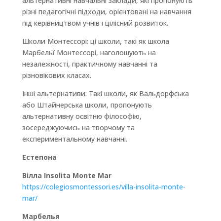
альтернативні навчальні заклади, які пропонують
різні педагогічні підходи, орієнтовані на навчання
під керівництвом учнів і цілісний розвиток.
Школи Монтессорі: ці школи, такі як школа
Марбельї Монтессорі, наголошують на
незалежності, практичному навчанні та
різновікових класах.
Інші альтернативи: Такі школи, як Вальдорфська
або Штайнерська школи, пропонують
альтернативну освітню філософію,
зосереджуючись на творчому та
експериментальному навчанні.
Естепона
Вілла Insolita Monte Mar
https://colegiosmontessori.es/villa-insolita-monte-
mar/
Марбелья