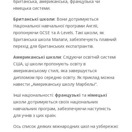
британська, американська, французька чи
німецька системи.
Британські школи
: Вони дотримуються
Національної навчальної програми Англії,
пропонуючи GCSE та A-Levels. Такі школи, як
Британська школа Малаги, забезпечують плавний
перехід для британських експатріантів.
Американські школи
: Слідуючи освітній системі
США, ці школи пропонують освіту в
американському стилі, яка завершується
дипломом про середню освіту. Як приклад можна
навести „Американську школу Марбельї“.
Інші національності:
французькі
та
німецькі
школи дотримуються своїх національних
навчальних програм, забезпечуючи наступність
для учнів з цих країн.
Ось список деяких міжнародних шкіл на узбережжі: