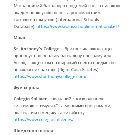
Міжнародний бакалаврат, відомий своєю високою
академічною успішністю та різноманітним
контингентом учнів (International Schools
Database).
https://www.swansschoolinternational.es/
Міхас
St. Anthony’s College
– британська школа, що
пропонує національну навчальну програму для
Англії, з акцентом на широкий спектр предметів і
позакласних заходів (Right Casa Estates).
https://www.stanthonyscollege.com/
Фуенхірола
Colegio Salliver
– визнаний своєю ранньою
системою стимуляції та мовними програмами,
включаючи німецьку та китайську.
https://www.colegiosalliver.es/
Шведська школа
–