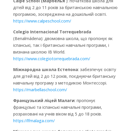
Calpe School (Марбелья
): початкова школа для
дітей від 2 до 11 років за британською навчальною
програмою, зосереджена на дошкільній освіті.
https://www.calpeschool.com/
Colegio Internacional Torrequebrada
(Benalmádena): двомовна школа, що пропонує як
іспанські, так і британські навчальні програми, і
визнана школою IB World.
https://www.colegiotorrequebrada.com/
Міжнародна школа Естепона
: забезпечує освіту
для дітей від 2 до 12 років, поєднуючи британську
навчальну програму з методикою Монтессорі.
https://marbellaschool.com/
Французький ліцей Малаги
: пропонує
французькі та іспанські навчальні програми,
розраховані на учнів віком від 5 до 18 років.
https://lfmalaga.com/