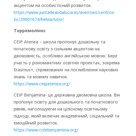
акцентом на особистісний розвиток.
https://www.juntadeandalucia.es/averroes/centros-
tic/29001674/helvia/sitio/
Торремолінос
CEIP Atenea – школа пропонує дошкільну та
початкову освіту з сильним акцентом на
двомовність, особливо англійською мовою. Бере
участь у різноманітних освітніх проектах, зокрема
Erasmus+, спрямованих на поглиблення наукових
знань та мовних навичок.
https://www.ceipatenea.org/
CEIP Benjamina- це державна двомовна школа. Він
пропонує освіту для дошкільного та початкового
рівнів, наголошуючи на цілісному освітньому
підході, який включає академічний, соціальний та
емоційний розвиток.
https://www.colebenyamina.org/