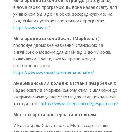
Міжнародна школа Сотогранде
(Sotogrande):
відома своєю програмою IB, вона надає освіту для
учнів віком від 3 до 18 років, зосереджуючись на
академічних успіхах і спортивних програмах.
https://www.sis.ac/
Міжнародна школа Swans (Марбелья
):
пропонує двомовне навчання іспанською та
англійською мовами для дітей від 3 до 18 років,
включаючи французьку як третю мову з
початкової школи.
https://www.swansschoolinternational.es/
Американський коледж в Іспанії (Марбелья
):
надає освіту в американському стилі з шляхами до
американських університетів для старшокласників
та студентів.
https://www.americancollegespain.com/
Монтессорі та альтернативні школи
У Коста-дель-Соль також є Монтессорі та інші