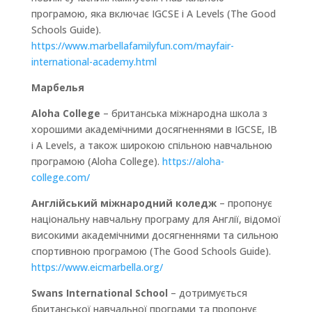
програмою, яка включає IGCSE і A Levels (The Good
Schools Guide).
https://www.marbellafamilyfun.com/mayfair-
international-academy.html
Марбелья
Aloha College
– британська міжнародна школа з
хорошими академічними досягненнями в IGCSE, IB
і A Levels, а також широкою спільною навчальною
програмою (Aloha College).
https://aloha-
college.com/
Англійський міжнародний коледж
– пропонує
національну навчальну програму для Англії, відомої
високими академічними досягненнями та сильною
спортивною програмою (The Good Schools Guide).
https://www.eicmarbella.org/
Swans International School
– дотримується
британської навчальної програми та пропонує