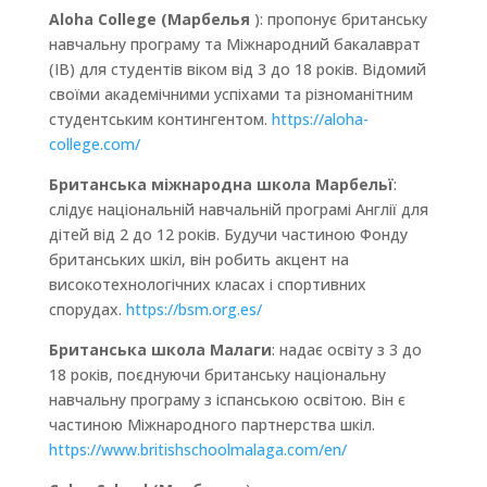
Aloha College (Марбелья
): пропонує британську
навчальну програму та Міжнародний бакалаврат
(IB) для студентів віком від 3 до 18 років. Відомий
своїми академічними успіхами та різноманітним
студентським контингентом.
https://aloha-
college.com/
Британська міжнародна школа Марбельї
:
слідує національній навчальній програмі Англії для
дітей від 2 до 12 років. Будучи частиною Фонду
британських шкіл, він робить акцент на
високотехнологічних класах і спортивних
спорудах.
https://bsm.org.es/
Британська школа Малаги
: надає освіту з 3 до
18 років, поєднуючи британську національну
навчальну програму з іспанською освітою. Він є
частиною Міжнародного партнерства шкіл.
https://www.britishschoolmalaga.com/en/