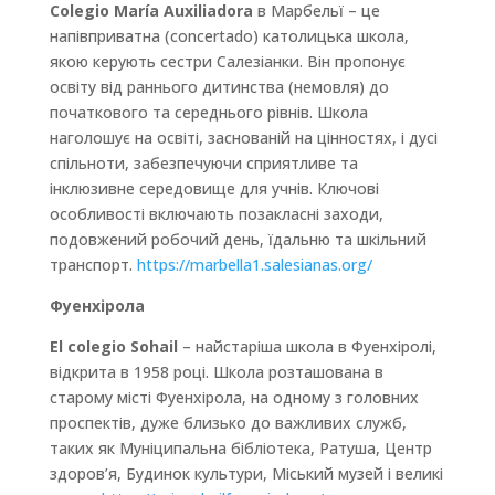
Colegio María Auxiliadora
в Марбельї – це
напівприватна (concertado) католицька школа,
якою керують сестри Салезіанки. Він пропонує
освіту від раннього дитинства (немовля) до
початкового та середнього рівнів. Школа
наголошує на освіті, заснованій на цінностях, і дусі
спільноти, забезпечуючи сприятливе та
інклюзивне середовище для учнів. Ключові
особливості включають позакласні заходи,
подовжений робочий день, їдальню та шкільний
транспорт.
https://marbella1.salesianas.org/
Фуенхірола
El colegio Sohail
– найстаріша школа в Фуенхіролі,
відкрита в 1958 році. Школа розташована в
старому місті Фуенхірола, на одному з головних
проспектів, дуже близько до важливих служб,
таких як Муніципальна бібліотека, Ратуша, Центр
здоров’я, Будинок культури, Міський музей і великі