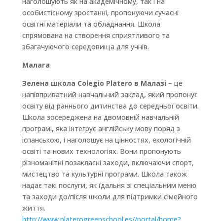
наголошують як на академічному, так і на
особистісному зростанні, пропонуючи сучасні
освітні матеріали та обладнання. Школа
спрямована на створення сприятливого та
збагачуючого середовища для учнів.
Малага
Зелена школа Colegio Platero в Малазі
– це
напівприватний навчальний заклад, який пропонує
освіту від раннього дитинства до середньої освіти.
Школа зосереджена на двомовній навчальній
програмі, яка інтегрує англійську мову поряд з
іспанською, і наголошує на цінностях, екологічній
освіті та нових технологіях. Вони пропонують
різноманітні позакласні заходи, включаючи спорт,
мистецтво та культурні програми. Школа також
надає такі послуги, як їдальня зі спеціальним меню
та заходи до/після школи для підтримки сімейного
життя.
http://www.platerogreenschool.es//portal/home?