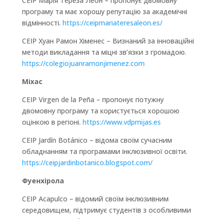
CEIP Марія Тереза Леон – пропонує двомовну
програму та має хорошу репутацію за академічні
відмінності.
https://ceipmariateresaleon.es/
CEIP Хуан Рамон Хіменес – Визнаний за інноваційні
методи викладання та міцні зв’язки з громадою.
https://colegiojuanramonjimenez.com
Міхас
CEIP Virgen de la Peña – пропонує потужну
двомовну програму та користується хорошою
оцінкою в регіоні.
https://www.vdpmijas.es
CEIP Jardín Botánico – відома своїм сучасним
обладнанням та програмами інклюзивної освіти.
https://ceipjardinbotanico.blogspot.com/
Фуенхірола
CEIP Acapulco – відомий своїм інклюзивним
середовищем, підтримує студентів з особливими