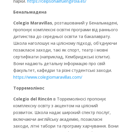
парки.
https://ceipsohailfuengirola.es/
Бенальмадена
Colegio Maravillas
, розташований у Бенальмадені,
пропонує комплексні освітні програми від раннього
дитинства до середньої освіти та бакалаврату.
Школа наголошує на цілісному підході, об’єднуючи
позакласні заходи, такі як спорт, театр і мовні
сертифікати (наприклад, Кембриджські іспити).
Вони надають детальну інформацію про свій
факультет, кафедри та різні студентські заходи.
https://www.colegiomaravillas.com/
Торремолінос
Colegio del Rincón
в Торремоліносі пропонує
комплексну освіту з акцентом на цілісний
розвиток. Школа надає широкий спектр послуг,
включаючи англійську академію, позакласні
заходи, літні табори та програму харчування. Вони