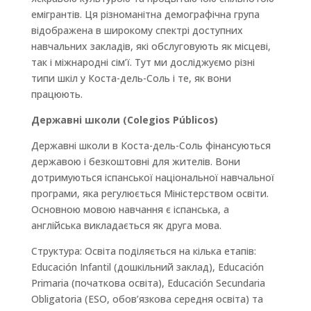
емігрантів. Ця різноманітна демографічна група
відображена в широкому спектрі доступних
навчальних закладів, які обслуговують як місцеві,
так і міжнародні сім’ї. Тут ми досліджуємо різні
типи шкіл у Коста-дель-Соль і те, як вони
працюють.
Державні школи (Colegios Públicos)
Державні школи в Коста-дель-Соль фінансуються
державою і безкоштовні для жителів. Вони
дотримуються іспанської національної навчальної
програми, яка регулюється Міністерством освіти.
Основною мовою навчання є іспанська, а
англійська викладається як друга мова.
Структура: Освіта поділяється на кілька етапів:
Educación Infantil (дошкільний заклад), Educación
Primaria (початкова освіта), Educación Secundaria
Obligatoria (ESO, обов’язкова середня освіта) та