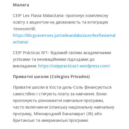
Малага
CEIP Lex Flavia Malacitana- пропонує комплексну
освіту з акцентом на двомовність та інтеграцію
технологій.
https://blogsaverroes.juntadeandalucia.es/lexflaviamal
acitana/
CEIP Prácticas Nº1- Відомий своїми академічними
успіхами та інноваційними підходами до
викладання.
https://ceippracticas1.wordpress.com/
Приватні школи (Colegios Privados)
Приватні школи в Коста-дель-Соль фінансуються
самостійно і стягують плату за навчання. Вони
пропонують різноманітні навчальні програми,
часто включаючи іспанську національну навчальну
програму, Міжнародний бакалаврат (IB) або
британські та американські програми.