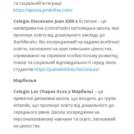
та соціальній інтеграції.
https://aprona.jimdofree.com/
Colegio Diocesano Juan XXIII
в Естепоні – це
напівприватна (concertado) католицька школа, яка
пропонує освіту від дошкільного закладу до
Bachillerato. Він зосереджений на наданні всебічної
освіти, заснованої на християнських цінностях,
спрямованої на сприяння особистісному розвитку,
повазі та соціальній відповідальності серед своїх
студентів
https://juanveintitres.fvictoria.es/
Марбелья
Colegio Las Chapas-Ecos у Марбельї
– це
приватна двомовна школа, що входить до групи
Attendis, що пропонує освіту від дошкільного до
середнього рівня. Школа зосереджена на
персоналізованому навчанні та освіті, заснованій
на цінностях