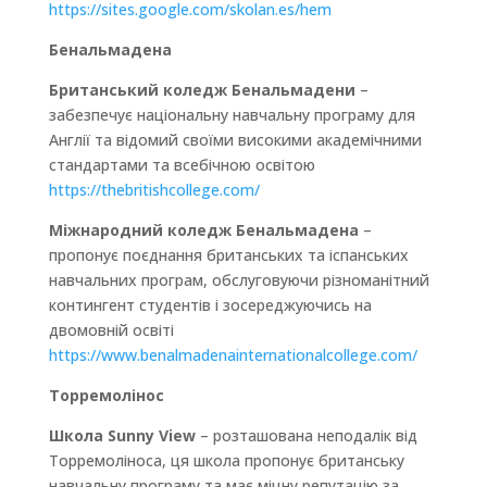
https://sites.google.com/skolan.es/hem
Бенальмадена
Британський коледж Бенальмадени
–
забезпечує національну навчальну програму для
Англії та відомий своїми високими академічними
стандартами та всебічною освітою
https://thebritishcollege.com/
Міжнародний коледж Бенальмадена
–
пропонує поєднання британських та іспанських
навчальних програм, обслуговуючи різноманітний
контингент студентів і зосереджуючись на
двомовній освіті
https://www.benalmadenainternationalcollege.com/
Торремолінос
Школа Sunny View
– розташована неподалік від
Торремоліноса, ця школа пропонує британську
навчальну програму та має міцну репутацію за