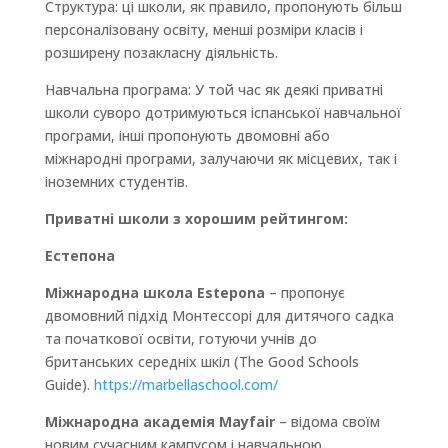
Структура: ці школи, як правило, пропонують більш
персоналізовану освіту, менші розміри класів і
розширену позакласну діяльність.
Навчальна програма: У той час як деякі приватні
школи суворо дотримуються іспанської навчальної
програми, інші пропонують двомовні або
міжнародні програми, залучаючи як місцевих, так і
іноземних студентів.
Приватні школи з хорошим рейтингом:
Естепона
Міжнародна школа Estepona
– пропонує
двомовний підхід Монтессорі для дитячого садка
та початкової освіти, готуючи учнів до
британських середніх шкіл (The Good Schools
Guide).
https://marbellaschool.com/
Міжнародна академія Mayfair
– відома своїм
новим сучасним кампусом і навчальною