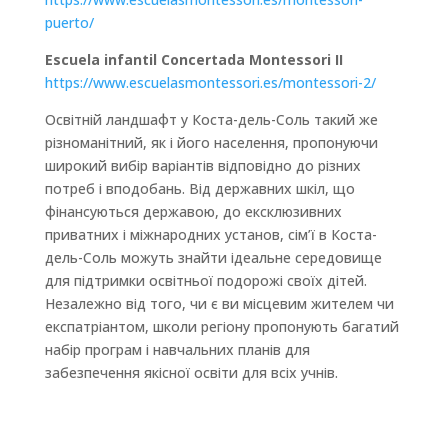
puerto/
Escuela infantil Concertada Montessori II
https://www.escuelasmontessori.es/montessori-2/
Освітній ландшафт у Коста-дель-Соль такий же
різноманітний, як і його населення, пропонуючи
широкий вибір варіантів відповідно до різних
потреб і вподобань. Від державних шкіл, що
фінансуються державою, до ексклюзивних
приватних і міжнародних установ, сім’ї в Коста-
дель-Соль можуть знайти ідеальне середовище
для підтримки освітньої подорожі своїх дітей.
Незалежно від того, чи є ви місцевим жителем чи
експатріантом, школи регіону пропонують багатий
набір програм і навчальних планів для
забезпечення якісної освіти для всіх учнів.