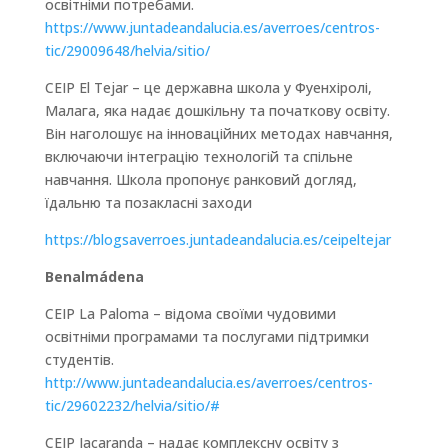
освітніми потребами.
https://www.juntadeandalucia.es/averroes/centros-
tic/29009648/helvia/sitio/
CEIP El Tejar – це державна школа у Фуенхіролі,
Малага, яка надає дошкільну та початкову освіту.
Він наголошує на інноваційних методах навчання,
включаючи інтеграцію технологій та спільне
навчання. Школа пропонує ранковий догляд,
їдальню та позакласні заходи
https://blogsaverroes.juntadeandalucia.es/ceipeltejar
Benalmádena
CEIP La Paloma – відома своїми чудовими
освітніми програмами та послугами підтримки
студентів.
http://www.juntadeandalucia.es/averroes/centros-
tic/29602232/helvia/sitio/#
CEIP Jacaranda – надає комплексну освіту з