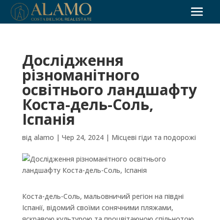
Дослідження
різноманітного
освітнього ландшафту
Коста-дель-Соль,
Іспанія
від
alamo
|
Чер 24, 2024
|
Місцеві гіди та подорожі
Коста-дель-Соль, мальовничий регіон на півдні
Іспанії, відомий своїми сонячними пляжами,
яскравою культурою та процвітаючою спільнотою