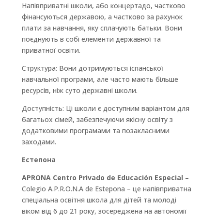
Напівприватні школи, або концертадо, частково
фінансуються державою, а частково за рахунок
плати за навчання, яку сплачують батьки. Вони
поєднують в собі елементи державної та
приватної освіти.
Структура: Вони дотримуються іспанської
навчальної програми, але часто мають більше
ресурсів, ніж суто державні школи.
Доступність: Ці школи є доступним варіантом для
багатьох сімей, забезпечуючи якісну освіту з
додатковими програмами та позакласними
заходами.
Естепона
APRONA Centro Privado de Educación Especial –
Colegio A.P.R.O.N.A de Estepona – це напівприватна
спеціальна освітня школа для дітей та молоді
віком від 6 до 21 року, зосереджена на автономії