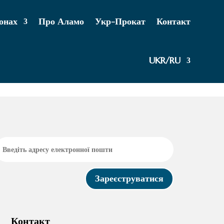
йонах
Про Аламо
Укр-Прокат
Контакт
UKR/RU
Зареєструватися
Контакт