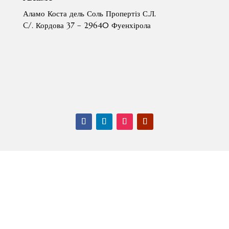
Аламо Коста дель Соль Пропертіз С.Л.
C/. Кордова 37 – 29640 Фуенхірола