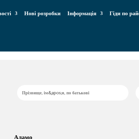
ості
Нові розробки
Інформація
Гіди по ра
Аламо